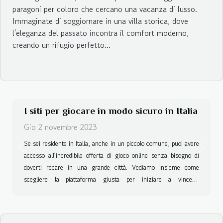
paragoni per coloro che cercano una vacanza di lusso.
Immaginate di soggiornare in una villa storica, dove
l'eleganza del passato incontra il comfort moderno,
creando un rifugio perfetto...
I siti per giocare in modo sicuro in Italia
Gio 2 novembre 2023
Se sei residente in Italia, anche in un piccolo comune, puoi avere
Previous
Next
accesso all’incredibile offerta di gioco online senza bisogno di
doverti recare in una grande città. Vediamo insieme come
scegliere la piattaforma giusta per iniziare a vincere.
Caratteristiche di un sito affidabile Gli operatori di online gaming
sono davvero tanti, e spesso può risultare difficile orientarsi,
soprattutto quando si è alle prime armi. Consigliamo di dare