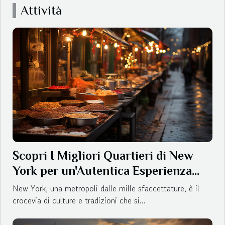
un’occhiata alle recensioni e alle opinioni degli utenti. Sarà
Attività
inoltre opportuno controllare le licenze e gli eventuali
riconoscimenti, che...
Scopri I Migliori Quartieri di New
York per un'Autentica Esperienza
Gastronomica
New York, una metropoli dalle mille sfaccettature, è il
crocevia di culture e tradizioni che si...