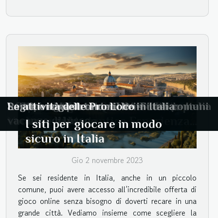
Scopri I Migliori Quartieri di New
Affittare ville storiche in Sicilia per
Affittare ville storiche in Sicilia per
I siti per giocare in modo sicuro in Italia
Perché è importante il Wi-Fi nei comuni
Sagre enogastronomiche in Italia
Le attività delle Pro Loco
York per un'Autentica Esperienza
vacanze di lusso
vacanze di lusso
I siti per giocare in modo
Gastronomica
sicuro in Italia
Gio 2 novembre 2023
Se sei residente in Italia, anche in un piccolo
comune, puoi avere accesso all’incredibile offerta di
gioco online senza bisogno di doverti recare in una
grande città. Vediamo insieme come scegliere la