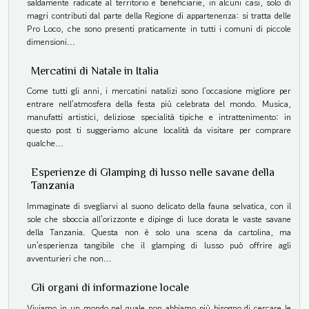
saldamente radicate al territorio e beneficiarie, in alcuni casi, solo di
magri contributi dal parte della Regione di appartenenza: si tratta delle
Pro Loco, che sono presenti praticamente in tutti i comuni di piccole
dimensioni...
Mercatini di Natale in Italia
Come tutti gli anni, i mercatini natalizi sono l’occasione migliore per
entrare nell’atmosfera della festa più celebrata del mondo. Musica,
manufatti artistici, deliziose specialità tipiche e intrattenimento: in
questo post ti suggeriamo alcune località da visitare per comprare
qualche...
Esperienze di Glamping di lusso nelle savane della
Tanzania
Immaginate di svegliarvi al suono delicato della fauna selvatica, con il
sole che sboccia all'orizzonte e dipinge di luce dorata le vaste savane
della Tanzania. Questa non è solo una scena da cartolina, ma
un'esperienza tangibile che il glamping di lusso può offrire agli
avventurieri che non...
Gli organi di informazione locale
Viviamo in un mondo nel quale non abbiamo più bisogno di cercare le