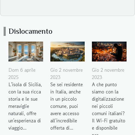
Dislocamento
Gio 2 novembre
Gio 2 novembre
Dom 6 aprile
2023
2023
2025
Se sei residente
A che punto
L'isola di Sicilia,
in Italia, anche
siamo con la
con la sua ricca
in un piccolo
digitalizzazione
storia e le sue
comune, puoi
nei piccoli
meraviglie
avere accesso
comuni italiani?
naturali, offre
all’incredibile
Il Wi-Fi gratuito
un'esperienza di
offerta di...
e disponibile
viaggio...
per...